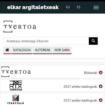
EU
ES
KATALOGOA
AUTOREAK
NOR GARA
Bildumak
2017 arteko katalogoak
2017 arteko katalogoak