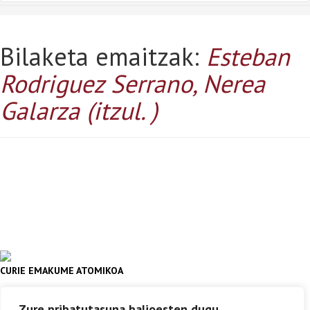
Bilaketa emaitzak:
Esteban
Rodriguez Serrano, Nerea
Galarza (itzul. )
CURIE EMAKUME ATOMIKOA
ESTEBAN RODRIGUEZ SERRANO, NEREA
GALARZA (ITZUL. )
Zure pribatutasuna balioesten dugu