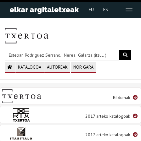
EU
ES
KATALOGOA
AUTOREAK
NOR GARA
Bildumak
2017 arteko katalogoak
2017 arteko katalogoak