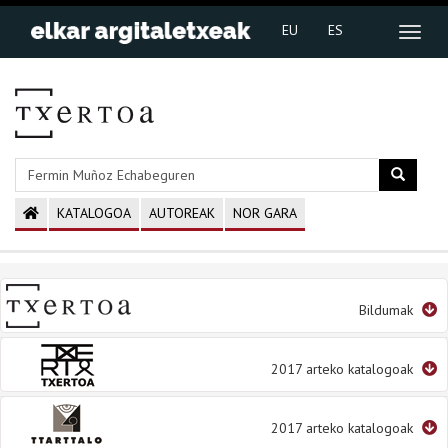
EU
ES
KATALOGOA
AUTOREAK
NOR GARA
Bildumak
2017 arteko katalogoak
2017 arteko katalogoak