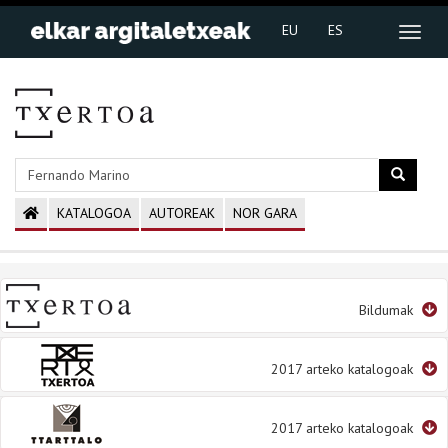
EU
ES
KATALOGOA
AUTOREAK
NOR GARA
Bildumak
2017 arteko katalogoak
2017 arteko katalogoak