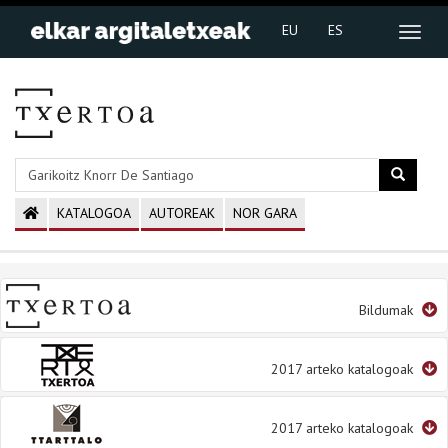
EU
ES
KATALOGOA
AUTOREAK
NOR GARA
Bildumak
2017 arteko katalogoak
2017 arteko katalogoak