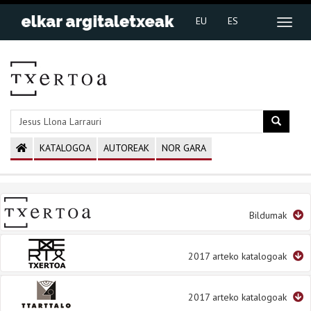
EU
ES
KATALOGOA
AUTOREAK
NOR GARA
Bildumak
2017 arteko katalogoak
2017 arteko katalogoak