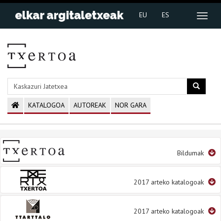
EU
ES
KATALOGOA
AUTOREAK
NOR GARA
Bildumak
2017 arteko katalogoak
2017 arteko katalogoak