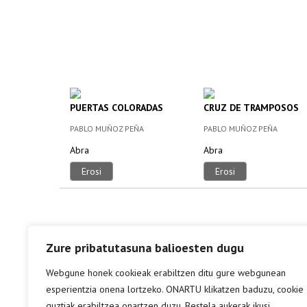
PUERTAS COLORADAS
CRUZ DE TRAMPOSOS
PABLO MUÑOZ PEÑA
PABLO MUÑOZ PEÑA
Abra
Abra
Erosi
Erosi
Zure pribatutasuna balioesten dugu
Webgune honek cookieak erabiltzen ditu gure webgunean
esperientzia onena lortzeko. ONARTU klikatzen baduzu, cookie
guztiak erabiltzea onartzen duzu. Bestela aukerak ikusi.