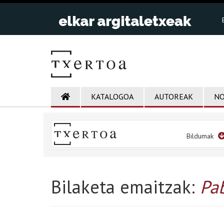
KATALOGOA
AUTOREAK
NO
Bildumak
Bilaketa emaitzak:
Pa