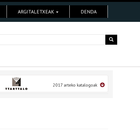
ARGITALETXEAK
DENDA
2017 arteko katalogoak