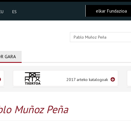
elkar Fundazioa
EU
ES
R GARA
2017 arteko katalogoak
blo Muñoz Peña