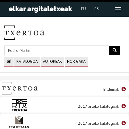
EU
ES
KATALOGOA
AUTOREAK
NOR GARA
Bildumak
2017 arteko katalogoak
2017 arteko katalogoak