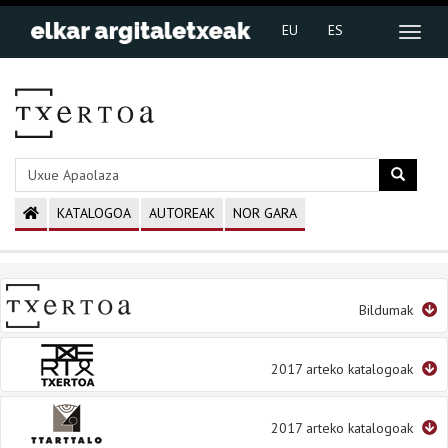
EU
ES
KATALOGOA
AUTOREAK
NOR GARA
Bildumak
2017 arteko katalogoak
2017 arteko katalogoak