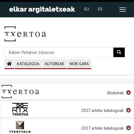
EU
ES
KATALOGOA
AUTOREAK
NOR GARA
Bildumak
2017 arteko katalogoak
2017 arteko katalogoak