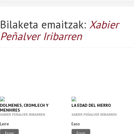
Bilaketa emaitzak:
Xabier
Peñalver Iribarren
DOLMENES, CROMLECH Y
LA EDAD DEL HIERRO
MENHIRES
XABIER PEÑALVER IRIBARREN
XABIER PEÑALVER IRIBARREN
Leire
Easo
Erosi
Erosi