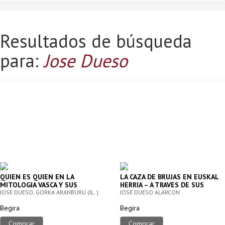
Resultados de búsqueda
para:
Jose Dueso
QUIEN ES QUIEN EN LA
LA CAZA DE BRUJAS EN EUSKAL
MITOLOGIA VASCA Y SUS
HERRIA – A TRAVES DE SUS
PARIENTES POR EL MUNDO
JOSE DUESO, GORKA ARANBURU (IL. )
PRINCIPALES PROCESOS
JOSE DUESO ALARCON
JUDICIALES
Begira
Begira
Comprar
Comprar