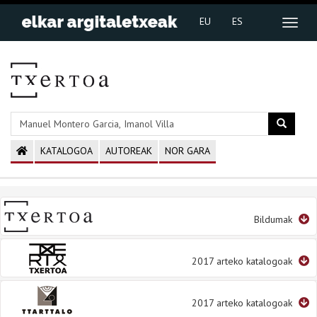
EU
ES
KATALOGOA
AUTOREAK
NOR GARA
Bildumak
2017 arteko katalogoak
2017 arteko katalogoak