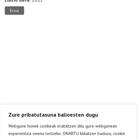
Erosi
Zure pribatutasuna balioesten dugu
Webgune honek cookieak erabiltzen ditu gure webgunean
esperientzia onena lortzeko. ONARTU klikatzen baduzu, cookie