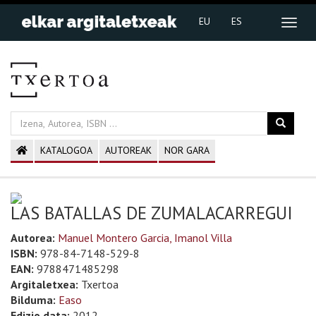
EU
ES
KATALOGOA
AUTOREAK
NOR GARA
LAS BATALLAS DE ZUMALACARREGUI
Autorea:
Manuel Montero Garcia, Imanol Villa
ISBN:
978-84-7148-529-8
EAN:
9788471485298
Argitaletxea:
Txertoa
Bilduma:
Easo
Edizio data:
2012