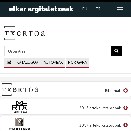
EU
ES
KATALOGOA
AUTOREAK
NOR GARA
Bildumak
2017 arteko katalogoak
2017 arteko katalogoak