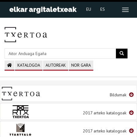
EU
ES
KATALOGOA
AUTOREAK
NOR GARA
Bildumak
2017 arteko katalogoak
2017 arteko katalogoak