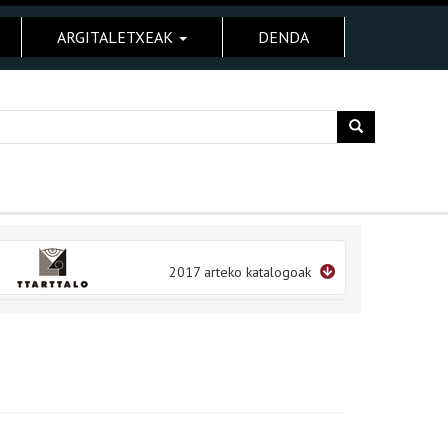
ARGITALETXEAK
DENDA
2017 arteko katalogoak