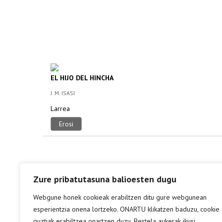
EL HIJO DEL HINCHA
J. M. ISASI
Larrea
Erosi
Zure pribatutasuna balioesten dugu
Webgune honek cookieak erabiltzen ditu gure webgunean
esperientzia onena lortzeko. ONARTU klikatzen baduzu, cookie
guztiak erabiltzea onartzen duzu. Bestela aukerak ikusi.