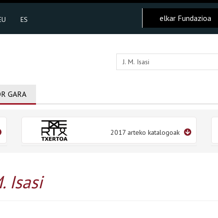
elkar Fundazioa
EU
ES
R GARA
2017 arteko katalogoak
M. Isasi