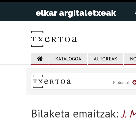
KATALOGOA
AUTOREAK
NO
Bildumak
Bilaketa emaitzak:
J. 