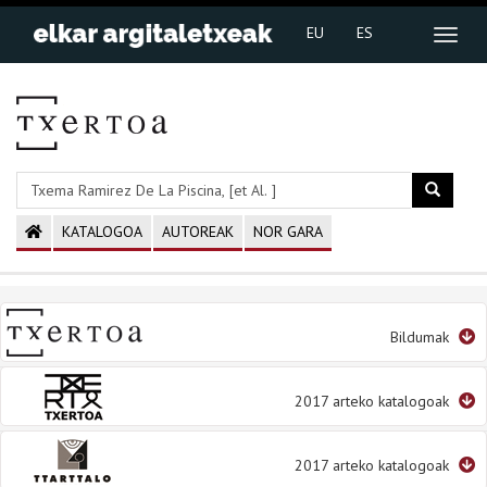
EU
ES
KATALOGOA
AUTOREAK
NOR GARA
Bildumak
2017 arteko katalogoak
2017 arteko katalogoak