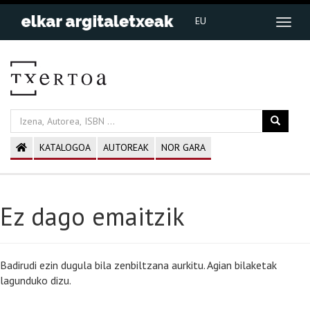
EU
KATALOGOA
AUTOREAK
NOR GARA
Ez dago emaitzik
Badirudi ezin dugula bila zenbiltzana aurkitu. Agian bilaketak
lagunduko dizu.