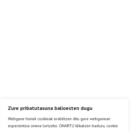
Zure pribatutasuna balioesten dugu
Webgune honek cookieak erabiltzen ditu gure webgunean
esperientzia onena lortzeko. ONARTU klikatzen baduzu, cookie