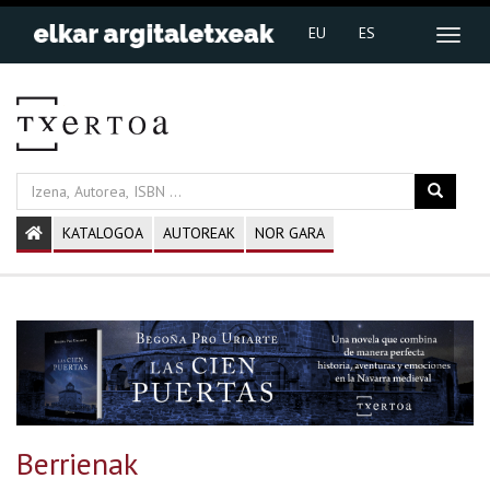
EU
ES
KATALOGOA
AUTOREAK
NOR GARA
Previous
Next
Berrienak