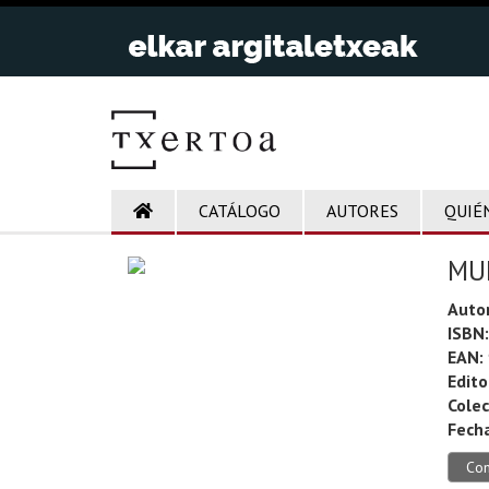
CATÁLOGO
AUTORES
QUIÉ
MU
Auto
ISBN:
EAN:
Edito
Colec
Fecha
Co