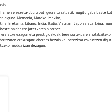
sis
hemen errezeta-liburu bat, geure lurraldetik mugitu gabe beste kul
n diguna. Alemania, Maroko, Mexiko,
tina, Bretainia, Libano, India, Italia, Vietnam, Japonia eta Txina, 
 beste hainbeste jatetxeren bitartez:
 ere etxe ezagun eta prestigiozkoak, bere sorlekuaren nolabaiteko 
daritzaren erakusgarri aberats bezain kalitatezkoa eskaintzen dig
tzeko modua izan dezagun.