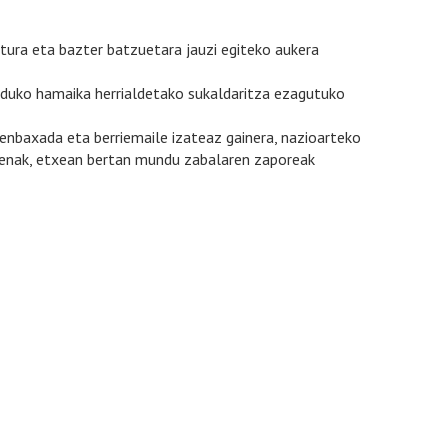
tura eta bazter batzuetara jauzi egiteko aukera
munduko hamaika herrialdetako sukaldaritza ezagutuko
enbaxada eta berriemaile izateaz gainera, nazioarteko
utenak, etxean bertan mundu zabalaren zaporeak