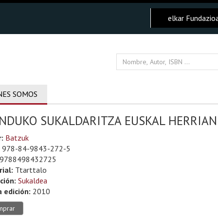
elkar Fundazio
NES SOMOS
NDUKO SUKALDARITZA EUSKAL HERRIAN
r:
Batzuk
978-84-9843-272-5
9788498432725
rial:
Ttarttalo
ción:
Sukaldea
 edición:
2010
mprar