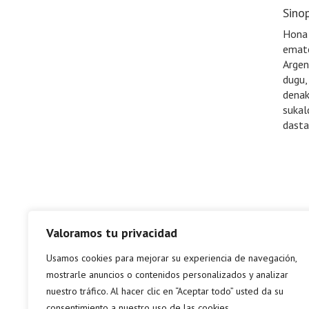
Sinop
Hona 
emate
Argen
dugu,
denak
sukal
dasta
Valoramos tu privacidad
Usamos cookies para mejorar su experiencia de navegación,
mostrarle anuncios o contenidos personalizados y analizar
nuestro tráfico. Al hacer clic en “Aceptar todo” usted da su
consentimiento a nuestro uso de las cookies.