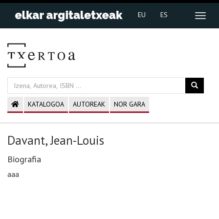
EU
ES
KATALOGOA
AUTOREAK
NOR GARA
Davant, Jean-Louis
Biografia
aaa