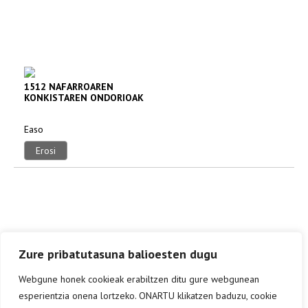
1512 NAFARROAREN
KONKISTAREN ONDORIOAK
= CONSECUENCIAS
CONQUISTA
Easo
Erosi
Zure pribatutasuna balioesten dugu
Webgune honek cookieak erabiltzen ditu gure webgunean
esperientzia onena lortzeko. ONARTU klikatzen baduzu, cookie