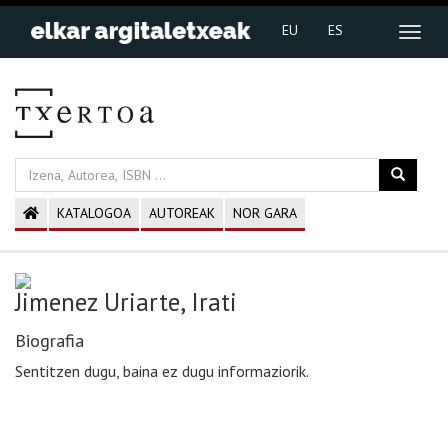
EU
ES
KATALOGOA
AUTOREAK
NOR GARA
Jimenez Uriarte, Irati
Biografia
Sentitzen dugu, baina ez dugu informaziorik.