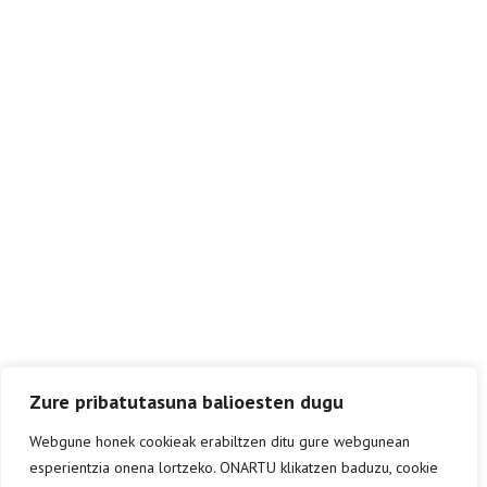
Zure pribatutasuna balioesten dugu
Webgune honek cookieak erabiltzen ditu gure webgunean
esperientzia onena lortzeko. ONARTU klikatzen baduzu, cookie