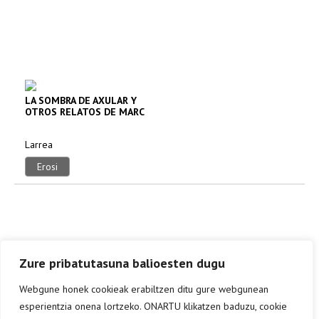
LA SOMBRA DE AXULAR Y
OTROS RELATOS DE MARC
LEGASSE
Larrea
Erosi
Zure pribatutasuna balioesten dugu
Webgune honek cookieak erabiltzen ditu gure webgunean
esperientzia onena lortzeko. ONARTU klikatzen baduzu, cookie