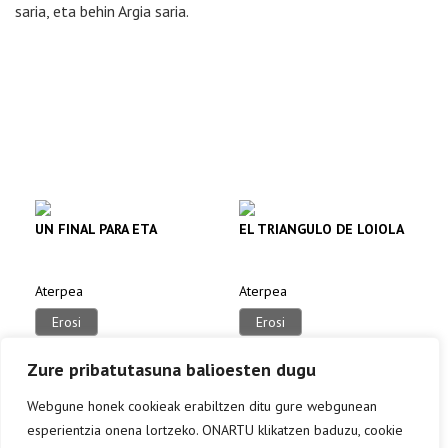
saria, eta behin Argia saria.
UN FINAL PARA ETA
EL TRIANGULO DE LOIOLA
Aterpea
Aterpea
Erosi
Erosi
Zure pribatutasuna balioesten dugu
Webgune honek cookieak erabiltzen ditu gure webgunean
esperientzia onena lortzeko. ONARTU klikatzen baduzu, cookie