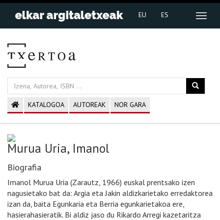
EU
ES
KATALOGOA
AUTOREAK
NOR GARA
Murua Uria, Imanol
Biografia
Imanol Murua Uria (Zarautz, 1966) euskal prentsako izen
nagusietako bat da: Argia eta Jakin aldizkarietako erredaktorea
izan da, baita Egunkaria eta Berria egunkarietakoa ere,
hasierahasieratik. Bi aldiz jaso du Rikardo Arregi kazetaritza