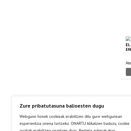
EL
EN
At
Zure pribatutasuna balioesten dugu
Webgune honek cookieak erabiltzen ditu gure webgunean
esperientzia onena lortzeko. ONARTU klikatzen baduzu, cookie
guztiak erabiltzea onartzen duzu. Bestela aukerak ikusi.