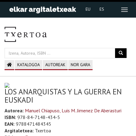
EU
ES
KATALOGOA
AUTOREAK
NOR GARA
LOS ANARQUISTAS Y LA GUERRA EN
EUSKADI
Autorea:
Manuel Chiapuso, Luis M. Jimenez De Aberasturi
ISBN:
978-84-7148-434-5
EAN:
9788471484345
Argitaletxea:
Txertoa