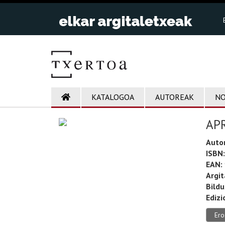
KATALOGOA
AUTOREAK
NO
AP
Auto
ISBN:
EAN:
Argit
Bild
Edizi
Ero