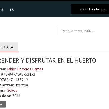
elkar Fundazioa
EU
ES
R GARA
RENDER Y DISFRUTAR EN EL HUERTO
rea:
Jabier Herreros Lamas
978-84-7148-521-2
9788471485212
aletxea:
Txertoa
uma:
Sokoa
o data:
2011
si