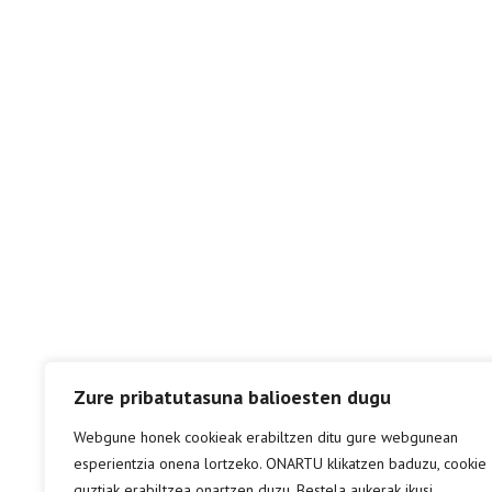
Zure pribatutasuna balioesten dugu
Webgune honek cookieak erabiltzen ditu gure webgunean
esperientzia onena lortzeko. ONARTU klikatzen baduzu, cookie
guztiak erabiltzea onartzen duzu. Bestela aukerak ikusi.