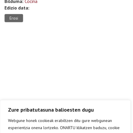
Bilduma:
Cocina
Edizio data:
Erosi
Zure pribatutasuna balioesten dugu
Webgune honek cookieak erabiltzen ditu gure webgunean
esperientzia onena lortzeko. ONARTU klikatzen baduzu, cookie