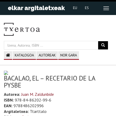
EU
ES
KATALOGOA
AUTOREAK
NOR GARA
BACALAO, EL – RECETARIO DE LA
PYSBE
Autorea:
Juan M. Zaldunbide
ISBN:
978-84-86202-99-6
EAN:
9788486202996
Argitaletxea:
Ttarttalo