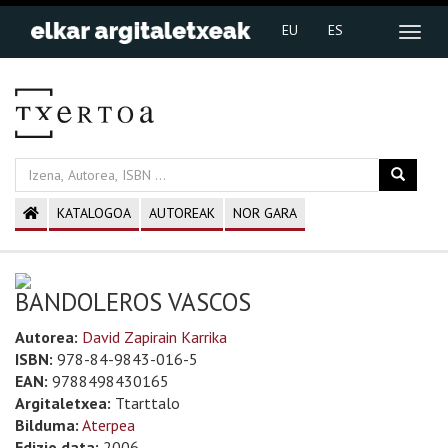
EU
ES
KATALOGOA
AUTOREAK
NOR GARA
BANDOLEROS VASCOS
Autorea:
David Zapirain Karrika
ISBN:
978-84-9843-016-5
EAN:
9788498430165
Argitaletxea:
Ttarttalo
Bilduma:
Aterpea
Edizio data:
2006