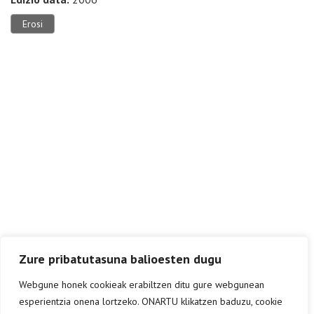
Erosi
Zure pribatutasuna balioesten dugu
Webgune honek cookieak erabiltzen ditu gure webgunean
esperientzia onena lortzeko. ONARTU klikatzen baduzu, cookie