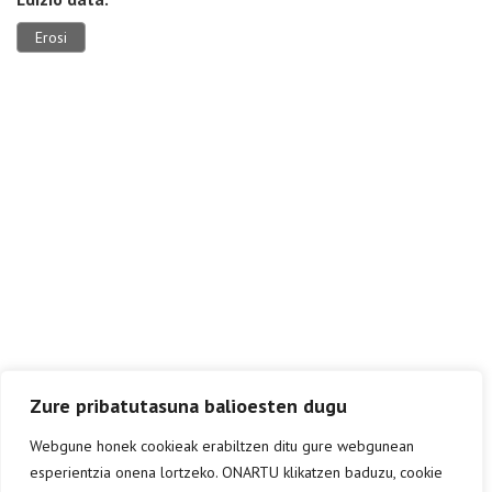
Erosi
Zure pribatutasuna balioesten dugu
Webgune honek cookieak erabiltzen ditu gure webgunean
esperientzia onena lortzeko. ONARTU klikatzen baduzu, cookie