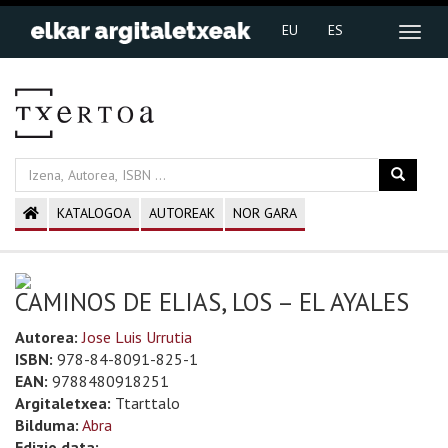
EU
ES
KATALOGOA
AUTOREAK
NOR GARA
CAMINOS DE ELIAS, LOS – EL AYALES
Autorea:
Jose Luis Urrutia
ISBN:
978-84-8091-825-1
EAN:
9788480918251
Argitaletxea:
Ttarttalo
Bilduma:
Abra
Edizio data: