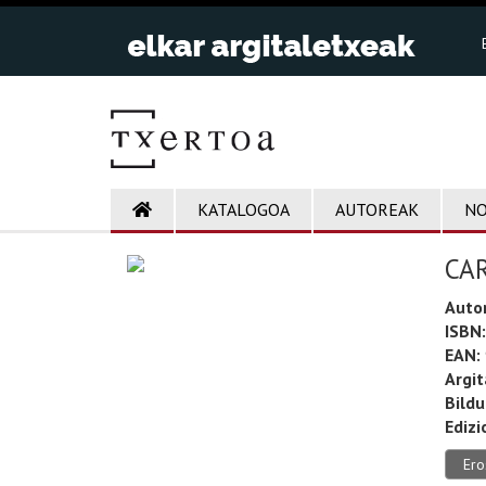
KATALOGOA
AUTOREAK
NO
CAR
Auto
ISBN:
EAN:
Argit
Bild
Edizi
Ero