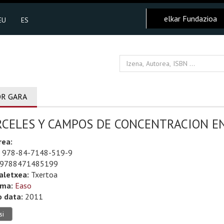
elkar Fundazioa
EU
ES
R GARA
CELES Y CAMPOS DE CONCENTRACION EN 
rea:
978-84-7148-519-9
9788471485199
aletxea:
Txertoa
uma:
Easo
o data:
2011
si