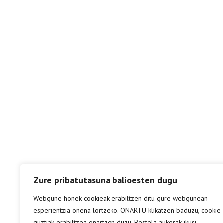
Zure pribatutasuna balioesten dugu
Webgune honek cookieak erabiltzen ditu gure webgunean
esperientzia onena lortzeko. ONARTU klikatzen baduzu, cookie
guztiak erabiltzea onartzen duzu. Bestela aukerak ikusi.