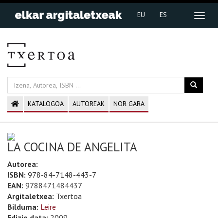
EU
ES
KATALOGOA
AUTOREAK
NOR GARA
LA COCINA DE ANGELITA
Autorea:
ISBN:
978-84-7148-443-7
EAN:
9788471484437
Argitaletxea:
Txertoa
Bilduma:
Leire
Edizio data:
2009