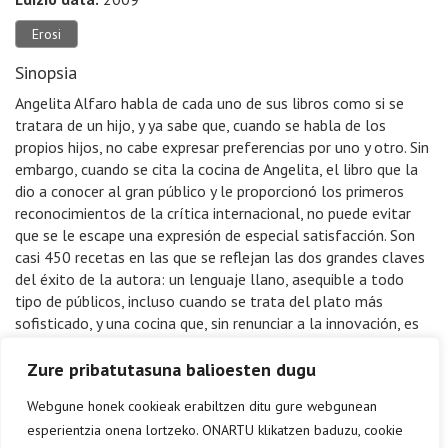
Erosi
Sinopsia
Angelita Alfaro habla de cada uno de sus libros como si se
tratara de un hijo, y ya sabe que, cuando se habla de los
propios hijos, no cabe expresar preferencias por uno y otro. Sin
embargo, cuando se cita la cocina de Angelita, el libro que la
dio a conocer al gran público y le proporcionó los primeros
reconocimientos de la crítica internacional, no puede evitar
que se le escape una expresión de especial satisfacción. Son
casi 450 recetas en las que se reflejan las dos grandes claves
del éxito de la autora: un lenguaje llano, asequible a todo
tipo de públicos, incluso cuando se trata del plato más
sofisticado, y una cocina que, sin renunciar a la innovación, es
heredera directa de la trasmitida de generación en generación
por las amas de casa, es cocina sin la cual las nuevas cocinas
Zure pribatutasuna balioesten dugu
carecerían de fundamento.
Webgune honek cookieak erabiltzen ditu gure webgunean
esperientzia onena lortzeko. ONARTU klikatzen baduzu, cookie