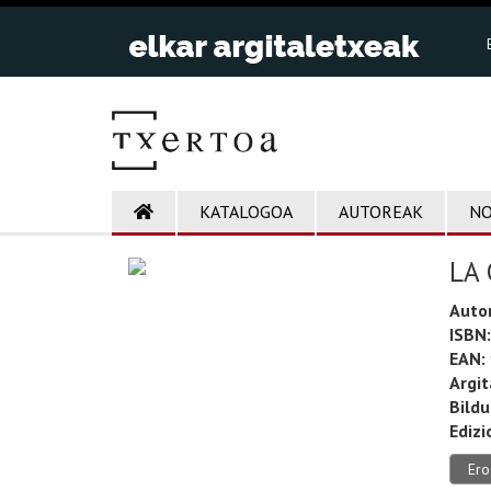
KATALOGOA
AUTOREAK
NO
LA
Auto
ISBN:
EAN:
Argit
Bild
Edizi
Ero