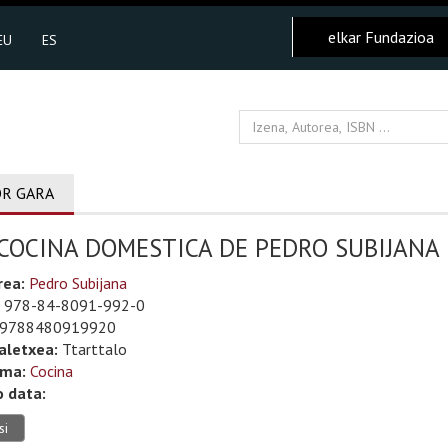
elkar Fundazioa
EU
ES
R GARA
 COCINA DOMESTICA DE PEDRO SUBIJANA
rea:
Pedro Subijana
978-84-8091-992-0
9788480919920
aletxea:
Ttarttalo
uma:
Cocina
o data:
si