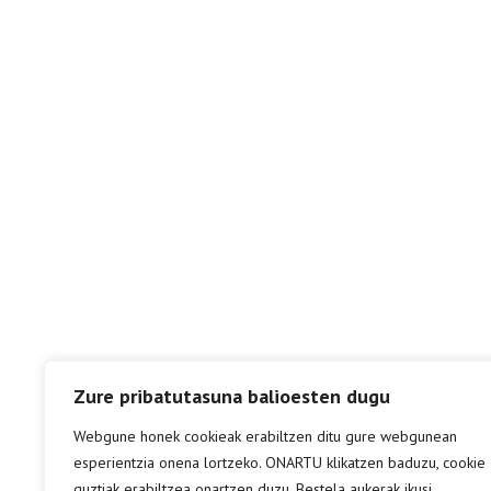
Zure pribatutasuna balioesten dugu
Webgune honek cookieak erabiltzen ditu gure webgunean
esperientzia onena lortzeko. ONARTU klikatzen baduzu, cookie
guztiak erabiltzea onartzen duzu. Bestela aukerak ikusi.