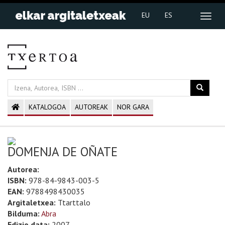
EU
ES
KATALOGOA
AUTOREAK
NOR GARA
DOMENJA DE OÑATE
Autorea:
ISBN:
978-84-9843-003-5
EAN:
9788498430035
Argitaletxea:
Ttarttalo
Bilduma:
Abra
Edizio data:
2007