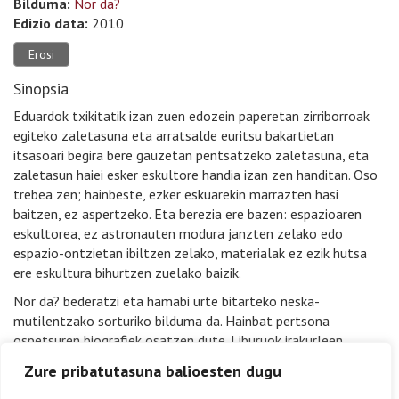
Bilduma:
Nor da?
Edizio data:
2010
Erosi
Sinopsia
Eduardok txikitatik izan zuen edozein paperetan zirriborroak
egiteko zaletasuna eta arratsalde euritsu bakartietan
itsasoari begira bere gauzetan pentsatzeko zaletasuna, eta
zaletasun haiei esker eskultore handia izan zen handitan. Oso
trebea zen; hainbeste, ezker eskuarekin marrazten hasi
baitzen, ez aspertzeko. Eta berezia ere bazen: espazioaren
eskultorea, ez astronauten modura janzten zelako edo
espazio-ontzietan ibiltzen zelako, materialak ez ezik hutsa
ere eskultura bihurtzen zuelako baizik.
Nor da? bederatzi eta hamabi urte bitarteko neska-
mutilentzako sorturiko bilduma da. Hainbat pertsona
ospetsuren biografiek osatzen dute. Liburuok irakurleen
adinaren arabera egokitutako testuak dituzte, jakina, eta,
Zure pribatutasuna balioesten dugu
eranskin gisa, ariketa entretenigarri eta informazio osagarri