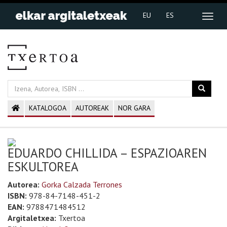
EU
ES
KATALOGOA
AUTOREAK
NOR GARA
EDUARDO CHILLIDA – ESPAZIOAREN
ESKULTOREA
Autorea:
Gorka Calzada Terrones
ISBN:
978-84-7148-451-2
EAN:
9788471484512
Argitaletxea:
Txertoa