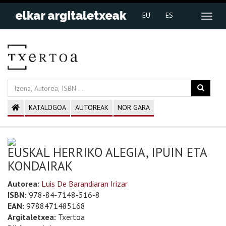
EU
ES
KATALOGOA
AUTOREAK
NOR GARA
EUSKAL HERRIKO ALEGIA, IPUIN ETA
KONDAIRAK
Autorea:
Luis De Barandiaran Irizar
ISBN:
978-84-7148-516-8
EAN:
9788471485168
Argitaletxea:
Txertoa