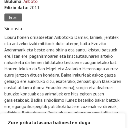
Bilduma:
Anboto
Edizio data:
2011
Erosi
Sinopsia
Liburu honen orrialdeetan Anbotoko Damak, lamiek, jentilek
eta antzeko izaki mitikoek dute aterpe, baita Ezoziko
Andramarik eta beste ama birjina eta santu kristau batzuek
ere. Izan ere, paganismoaren eta kristautasunaren arteko
nahasketa da hemen bildutako testuen ezaugarrietako bat.
Horren lekuko da San Migel eta Aralarko Herensugea aurrez
aurre jartzen dituen kondaira. Baina irakurleak askoz gauza
gehiago ere aurkituko ditu, esaterako, zenbait ipuin klasikoren
euskal aldaera (horra Errauskinerena), sorgin eta deabruei
buruzko kontuak eta animaliek ere hitz egiten zuten
garaietakoak. Badira sinbolismo ilunez beteriko bakar batzuk
ere, egungo ikuspegitik politikoki batere zuzenak ez direnak,
adibidez, Beñardorena. Testuok gure arbasoen mentalitatea
nolakoa zen ulertzeko lagungarri dira eta, bide batez –edo,
Zure pribatutasuna balioesten dugu
beharbada, batez ere– oso irakurketa erraz eta atsegina