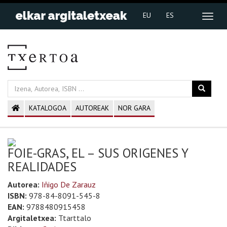
EU
ES
KATALOGOA
AUTOREAK
NOR GARA
FOIE-GRAS, EL – SUS ORIGENES Y
REALIDADES
Autorea:
Iñigo De Zarauz
ISBN:
978-84-8091-545-8
EAN:
9788480915458
Argitaletxea:
Ttarttalo