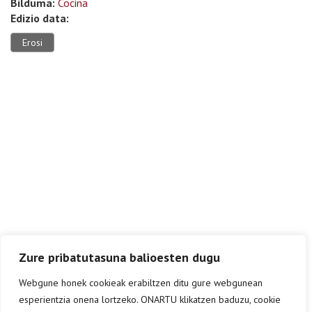
Bilduma:
Cocina
Edizio data:
Erosi
Zure pribatutasuna balioesten dugu
Webgune honek cookieak erabiltzen ditu gure webgunean
esperientzia onena lortzeko. ONARTU klikatzen baduzu, cookie