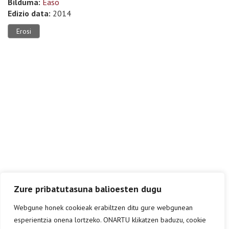
Bilduma:
Easo
Edizio data:
2014
Erosi
Zure pribatutasuna balioesten dugu
Webgune honek cookieak erabiltzen ditu gure webgunean
esperientzia onena lortzeko. ONARTU klikatzen baduzu, cookie