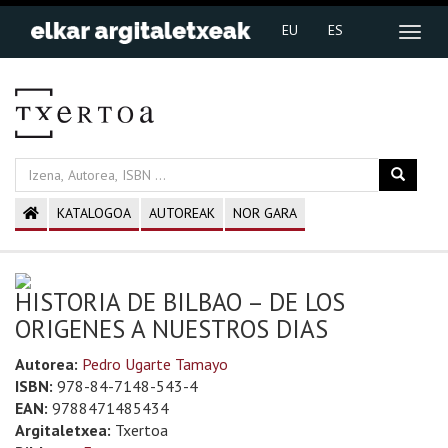
EU
ES
KATALOGOA
AUTOREAK
NOR GARA
HISTORIA DE BILBAO – DE LOS
ORIGENES A NUESTROS DIAS
Autorea:
Pedro Ugarte Tamayo
ISBN:
978-84-7148-543-4
EAN:
9788471485434
Argitaletxea:
Txertoa