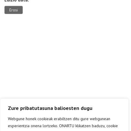
Erosi
Zure pribatutasuna balioesten dugu
Webgune honek cookieak erabiltzen ditu gure webgunean
esperientzia onena lortzeko. ONARTU klikatzen baduzu, cookie