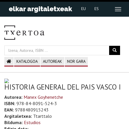
EU
ES
KATALOGOA
AUTOREAK
NOR GARA
HISTORIA GENERAL DEL PAIS VASCO I
Autorea:
Manex Goyhenetche
ISBN:
978-84-8091-524-3
EAN:
9788480915243
Argitaletxea:
Ttarttalo
Bilduma:
Estudios
Edizio data: