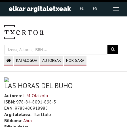
EU
ES
KATALOGOA
AUTOREAK
NOR GARA
LAS HORAS DEL BUHO
Autorea:
J. M. Olaizola
ISBN:
978-84-8091-898-5
EAN:
9788480918985
Argitaletxea:
Ttarttalo
Bilduma:
Abra
Edizio data: