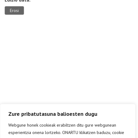
Erosi
Zure pribatutasuna balioesten dugu
Webgune honek cookieak erabiltzen ditu gure webgunean
esperientzia onena lortzeko. ONARTU klikatzen baduzu, cookie