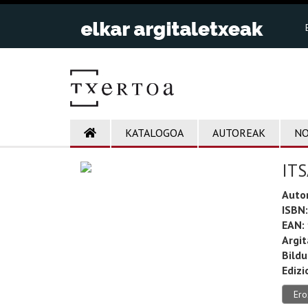
KATALOGOA
AUTOREAK
NO
ITS
Auto
ISBN:
EAN:
Argit
Bild
Edizi
Ero