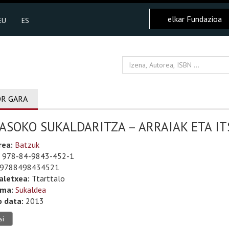
elkar Fundazioa
EU
ES
R GARA
ASOKO SUKALDARITZA – ARRAIAK ETA IT
rea:
Batzuk
978-84-9843-452-1
9788498434521
aletxea:
Ttarttalo
uma:
Sukaldea
o data:
2013
si