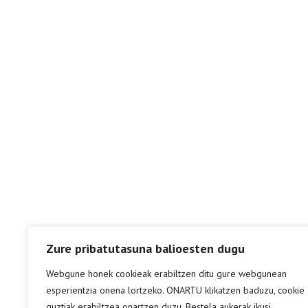
Zure pribatutasuna balioesten dugu
Webgune honek cookieak erabiltzen ditu gure webgunean
esperientzia onena lortzeko. ONARTU klikatzen baduzu, cookie
guztiak erabiltzea onartzen duzu. Bestela aukerak ikusi.