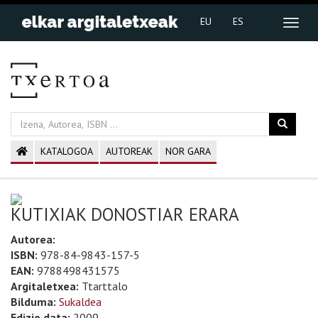
EU
ES
KATALOGOA
AUTOREAK
NOR GARA
KUTIXIAK DONOSTIAR ERARA
Autorea:
ISBN:
978-84-9843-157-5
EAN:
9788498431575
Argitaletxea:
Ttarttalo
Bilduma:
Sukaldea
Edizio data:
2009