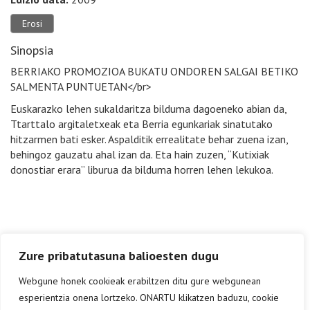
Erosi
Sinopsia
BERRIAKO PROMOZIOA BUKATU ONDOREN SALGAI BETIKO
SALMENTA PUNTUETAN</br>
Euskarazko lehen sukaldaritza bilduma dagoeneko abian da,
Ttarttalo argitaletxeak eta Berria egunkariak sinatutako
hitzarmen bati esker. Aspalditik errealitate behar zuena izan,
behingoz gauzatu ahal izan da. Eta hain zuzen, “Kutixiak
donostiar erara” liburua da bilduma horren lehen lekukoa.
Zure pribatutasuna balioesten dugu
Webgune honek cookieak erabiltzen ditu gure webgunean
esperientzia onena lortzeko. ONARTU klikatzen baduzu, cookie