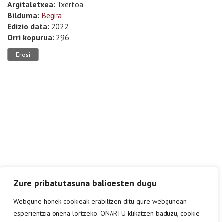
Argitaletxea:
Txertoa
Bilduma:
Begira
Edizio data:
2022
Orri kopurua:
296
Erosi
Zure pribatutasuna balioesten dugu
Webgune honek cookieak erabiltzen ditu gure webgunean
esperientzia onena lortzeko. ONARTU klikatzen baduzu, cookie