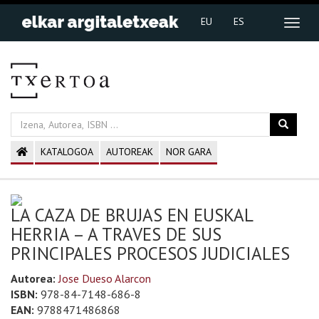
EU
ES
KATALOGOA
AUTOREAK
NOR GARA
LA CAZA DE BRUJAS EN EUSKAL
HERRIA – A TRAVES DE SUS
PRINCIPALES PROCESOS JUDICIALES
Autorea:
Jose Dueso Alarcon
ISBN:
978-84-7148-686-8
EAN:
9788471486868