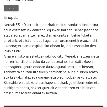
Erosi
Sinopsia
Nereak 35-40 urte ditu; noizbait maite izandako lana baina
egun estresaturik daukana, egunkari batean; senar jator eta
alaba zoragarria, zeinei ez dien eskaintzen behar luketen
arretarik; eta istorio bat iraganean, oroimenetik erauzi nahi
lukeena; eta ama ospitaleko ohean lo, inoiz esnatuko den
jakin ezinik.
Amaren historia ezkutuak jakingo ditu Nereak erietxean, eta
horren haritik ohartuko da zenbateraino izan daitezkeen
ezezagunak geure ondoan dauzkagunak, eta, aldi berean,
zenbateraino izan litezkeen berdinak belaunaldi biren arazo
eta kezkak, nahiz eta garaiak eta bizomoduak asko aldatu.
Bizinahiaren aldeko aldarrikapena dakarkigu eleberri eder eta
hunkigarri honek, bazter guztiak zipriztintzen eta blaitzen
dituen itsasoaren enbatak bezala.