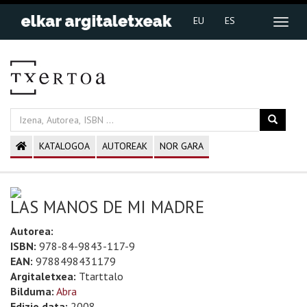
EU
ES
KATALOGOA
AUTOREAK
NOR GARA
LAS MANOS DE MI MADRE
Autorea:
ISBN:
978-84-9843-117-9
EAN:
9788498431179
Argitaletxea:
Ttarttalo
Bilduma:
Abra
Edizio data:
2008