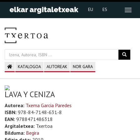
EU
ES
KATALOGOA
AUTOREAK
NOR GARA
LAVA Y CENIZA
Autorea:
Txema Garcia Paredes
ISBN:
978-84-7148-631-8
EAN:
9788471486318
Argitaletxea:
Txertoa
Bilduma:
Begira
Edizio data:
2019