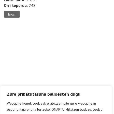
Orri kopurua:
248
Erosi
Zure pribatutasuna balioesten dugu
Webgune honek cookieak erabiltzen ditu gure webgunean
esperientzia onena lortzeko. ONARTU klikatzen baduzu, cookie