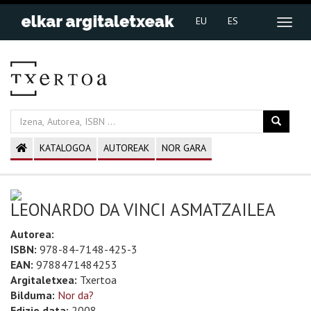
EU
ES
KATALOGOA
AUTOREAK
NOR GARA
LEONARDO DA VINCI ASMATZAILEA
Autorea:
ISBN:
978-84-7148-425-3
EAN:
9788471484253
Argitaletxea:
Txertoa
Bilduma:
Nor da?
Edizio data:
2008