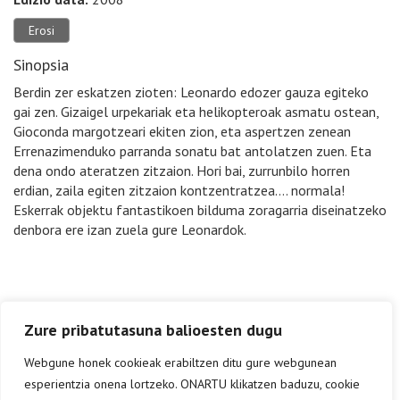
Erosi
Sinopsia
Berdin zer eskatzen zioten: Leonardo edozer gauza egiteko
gai zen. Gizaigel urpekariak eta helikopteroak asmatu ostean,
Gioconda margotzeari ekiten zion, eta aspertzen zenean
Errenazimenduko parranda sonatu bat antolatzen zuen. Eta
dena ondo ateratzen zitzaion. Hori bai, zurrunbilo horren
erdian, zaila egiten zitzaion kontzentratzea…. normala!
Eskerrak objektu fantastikoen bilduma zoragarria diseinatzeko
denbora ere izan zuela gure Leonardok.
Zure pribatutasuna balioesten dugu
Webgune honek cookieak erabiltzen ditu gure webgunean
esperientzia onena lortzeko. ONARTU klikatzen baduzu, cookie