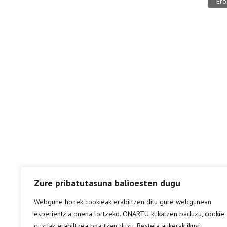
Ero
Zure pribatutasuna balioesten dugu
Webgune honek cookieak erabiltzen ditu gure webgunean
esperientzia onena lortzeko. ONARTU klikatzen baduzu, cookie
guztiak erabiltzea onartzen duzu. Bestela aukerak ikusi.