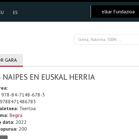
elkar Fundazioa
EU
ES
R GARA
 NAIPES EN EUSKAL HERRIA
rea:
978-84-7148-678-3
9788471486783
aletxea:
Txertoa
uma:
Begira
o data:
2022
kopurua:
200