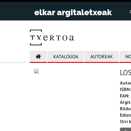
KATALOGOA
AUTOREAK
NO
LOS
Auto
ISBN:
EAN:
Argit
Bild
Edizi
Orri 