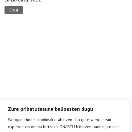
Erosi
Zure pribatutasuna balioesten dugu
Webgune honek cookieak erabiltzen ditu gure webgunean
esperientzia onena lortzeko. ONARTU klikatzen baduzu, cookie