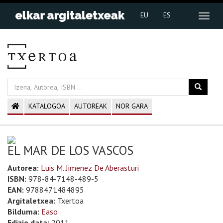
EU
ES
KATALOGOA
AUTOREAK
NOR GARA
EL MAR DE LOS VASCOS
Autorea:
Luis M. Jimenez De Aberasturi
ISBN:
978-84-7148-489-5
EAN:
9788471484895
Argitaletxea:
Txertoa
Bilduma:
Easo
Edizio data:
2011