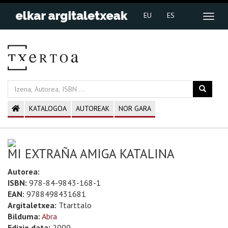
EU
ES
KATALOGOA
AUTOREAK
NOR GARA
MI EXTRAÑA AMIGA KATALINA
Autorea:
ISBN:
978-84-9843-168-1
EAN:
9788498431681
Argitaletxea:
Ttarttalo
Bilduma:
Abra
Edizio data:
2009